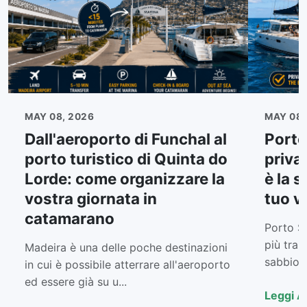
MAY 08, 2026
MAY 08,
Dall'aeroporto di Funchal al
Porto
porto turistico di Quinta do
priva
Lorde: come organizzare la
è la s
vostra giornata in
tuo v
catamarano
Porto Sa
più tran
Madeira è una delle poche destinazioni
sabbiose
in cui è possibile atterrare all'aeroporto
ed essere già su u...
Leggi A