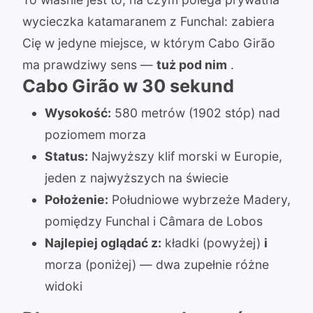
wycieczka katamaranem z Funchal: zabiera
Cię w jedyne miejsce, w którym Cabo Girão
ma prawdziwy sens —
tuż pod nim
.
Cabo Girão w 30 sekund
Wysokość:
580 metrów (1902 stóp) nad
poziomem morza
Status:
Najwyższy klif morski w Europie,
jeden z najwyższych na świecie
Położenie:
Południowe wybrzeże Madery,
pomiędzy Funchal i Câmara de Lobos
Najlepiej oglądać z:
kładki (powyżej)
i
morza (poniżej) — dwa zupełnie różne
widoki