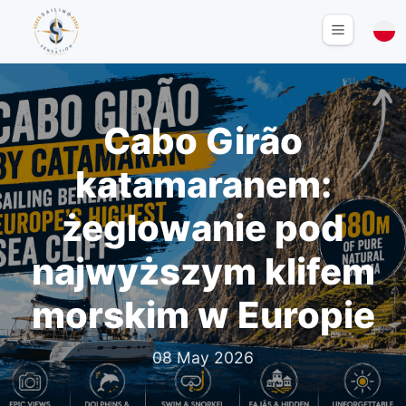
Cabo Girão
katamaranem:
żeglowanie pod
najwyższym klifem
morskim w Europie
08 May 2026