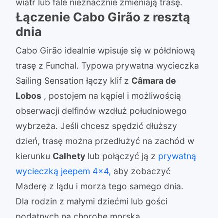
wiatr lub fale nieznacznie zmieniają trasę.
Łączenie Cabo Girão z resztą
dnia
Cabo Girão idealnie wpisuje się w półdniową
trasę z Funchal. Typowa prywatna wycieczka
Sailing Sensation łączy klif z
Câmara de
Lobos
, postojem na kąpiel i możliwością
obserwacji delfinów wzdłuż południowego
wybrzeża. Jeśli chcesz spędzić dłuższy
dzień, trasę można przedłużyć na zachód w
kierunku
Calhety
lub połączyć ją z
prywatną
wycieczką jeepem 4×4,
aby zobaczyć
Maderę z lądu i morza tego samego dnia.
Dla rodzin z małymi dziećmi lub gości
podatnych na chorobę morską