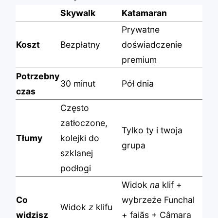
Skywalk
Katamaran
Prywatne
Koszt
Bezpłatny
doświadczenie
premium
Potrzebny
30 minut
Pół dnia
czas
Często
zatłoczone,
Tylko ty i twoja
Tłumy
kolejki do
grupa
szklanej
podłogi
Widok
na
klif +
Co
wybrzeże Funchal
Widok
z
klifu
widzisz
+ fajãs + Câmara